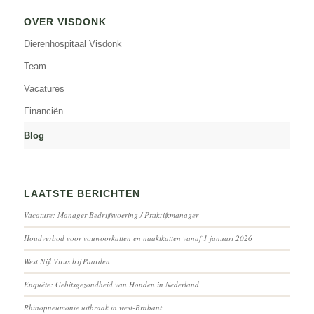
OVER VISDONK
Dierenhospitaal Visdonk
Team
Vacatures
Financiën
Blog
LAATSTE BERICHTEN
Vacature: Manager Bedrijfsvoering / Praktijkmanager
Houdverbod voor vouwoorkatten en naaktkatten vanaf 1 januari 2026
West Nijl Virus bij Paarden
Enquête: Gebitsgezondheid van Honden in Nederland
Rhinopneumonie uitbraak in west-Brabant