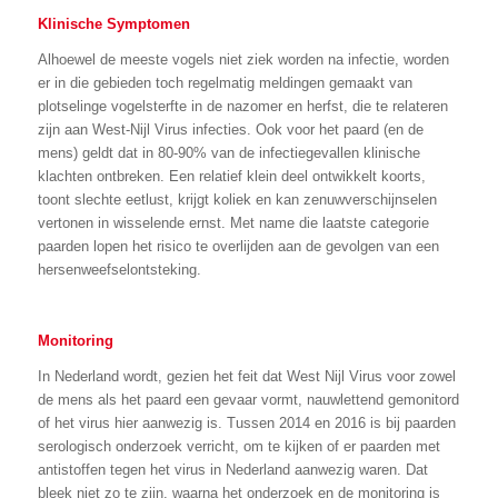
Klinische Symptomen
Alhoewel de meeste vogels niet ziek worden na infectie, worden
er in die gebieden toch regelmatig meldingen gemaakt van
plotselinge vogelsterfte in de nazomer en herfst, die te relateren
zijn aan West-Nijl Virus infecties. Ook voor het paard (en de
mens) geldt dat in 80-90% van de infectiegevallen klinische
klachten ontbreken. Een relatief klein deel ontwikkelt koorts,
toont slechte eetlust, krijgt koliek en kan zenuwverschijnselen
vertonen in wisselende ernst. Met name die laatste categorie
paarden lopen het risico te overlijden aan de gevolgen van een
hersenweefselontsteking.
Monitoring
In Nederland wordt, gezien het feit dat West Nijl Virus voor zowel
de mens als het paard een gevaar vormt, nauwlettend gemonitord
of het virus hier aanwezig is. Tussen 2014 en 2016 is bij paarden
serologisch onderzoek verricht, om te kijken of er paarden met
antistoffen tegen het virus in Nederland aanwezig waren. Dat
bleek niet zo te zijn, waarna het onderzoek en de monitoring is