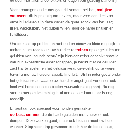
de deur met allerhande lekkers en dagen van gezellig samenzijn.
Voor sommigen onder ons gaat dit samen met het
jaarlijkse
vuurwerk
, dit is prachtig om te zien, maar voor een deel van
onze huisdieren zijn deze dagen de grote schrik van het jaar;
rillen, wegkruipen, niet buiten willen, door de harde knallen en
lichtflitsen.
Om de kans op problemen met oud en nieuw zo klein mogelijk te
maken is het raadzaam uw huisdier te
trainen
op de geluiden (de
geluiden van ‘sounds scary’ zijn hiervoor zeker geschikt omwille
van hun akoestische eigenschappen, je begint met de geluiden
zacht af te spelen en het geluidsniveau geleidelijk op te voeren
terwijl u met uw huisdier speelt, knuffelt. Blijf in ieder geval onder
het geluidsniveau waarop uw huisdier angst gaat vertonen, ook
heel wat hondenscholen bieden vuurwerktraining aan). Nu nog
starten met geluidstraining is al aan de late kant maar is nog
mogelijk.
Er bestaan ook speciaal voor honden gemaakte
oorbeschermers
, die de harde geluiden met vuurwerk ook
dempen. Deze werken goed, maar ook hieraan moet uw hond
wennen. Stap voor stap gewennen is ook hier de boodschap,