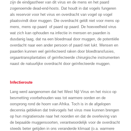
zijn de eindgastheer van dit virus en de mens en het paard
zogenoemde dead-end-hosts. Dat houdt in dat vogels fungeren
als reservoir voor het virus en overdracht van vogel op vogel
plaatsvindt door muggen. Die overdracht geldt niet voor mens op
mens, mens op paard of paard op paard. De hoeveelheid virus
wat zich kan ophouden na infectie in mensen en paarden is
dusdanig laag, dat na een bloedmaal door muggen, de potentiële
overdacht naar een ander persoon of paard niet lukt. Mensen en
paarden kunnen wel geïnfecteerd raken door bloedtransfusies,
orgaantransplantaties of geïnfecteerde chirurgische instrumenten
naast de natuurlijke overdracht door geïnfecteerde muggen.
Infectieroute
Lang werd aangenomen dat het West Nijl Virus en het risico op
besmetting voorbehouden was tot warmere oorden en de
oorsprong rond de hoorn van Afrika. Toch is in de afgelopen
decennia gebleken dat trekvogels het virus mee kunnen brengen
op hun migratieroute naar het noorden en dat de overleving van
de bepaalde muggensoorten, verantwoordelijk voor de overdracht
steeds beter getijden in ons veranderde klimaat (o.a. warmere