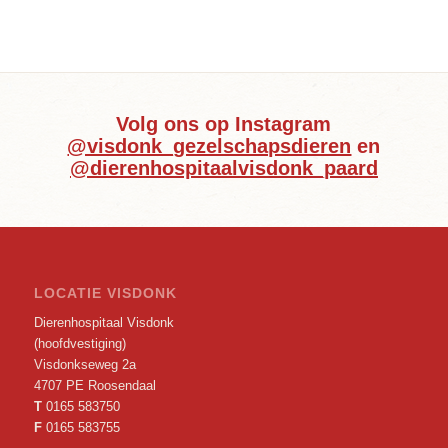
Volg ons op Instagram
@visdonk_gezelschapsdieren
en
@dierenhospitaalvisdonk_paard
LOCATIE VISDONK
Dierenhospitaal Visdonk
(hoofdvestiging)
Visdonkseweg 2a
4707 PE Roosendaal
T
0165 583750
F
0165 583755