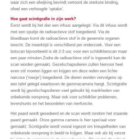
waar zich een afwijking bevindt vertoont de sterkste binding,
ofwel een verhoogde ‘uptake’.
Hoe gaat scintigrafie in zijn werk?
Eerst wordt bij het dier een infuus aangelegd. Via dit infuus wordt
met een spuitje de radioactieve stof toegediend. Via de
bloedbaan komt de radioactieve stof in de gewenste organen
terecht. De inwerktijd is verschillend per onderzoek. Voor een
botscan bijvoorbeeld is dit 2-3 uur, voor een schildklierscan maar
een paar minuten.Zodra de radioactieve stof is ingewerkt kan de
scan worden gemaakt. Gezelschapsdieren zullen hiervoor heel
even stil moeten liggen en krijgen om deze reden een lichte
narcose (‘roesje’) toegediend. De dieren worden vervolgens op
een tafel gelegd waarboven de gammacamera hangt. Scintigrafie
wordt bij gezelschapsdieren veel gebruikt bij mankheden van
onbekende oorsprong. Maar ook voor schildklier problemen,
levershunts en het beoordelen van nierfunctie.
Het paard wordt gesedeerd en de scan wordt rondom het staande
paard gemaakt. Onze gamma camera is hier speciaal voor
gemaakt. Scintigrafie wordt vooral ingezet om kreupelheden van
onbekende oorsprong in beeld te krijgen. Maar ook als bij verzet