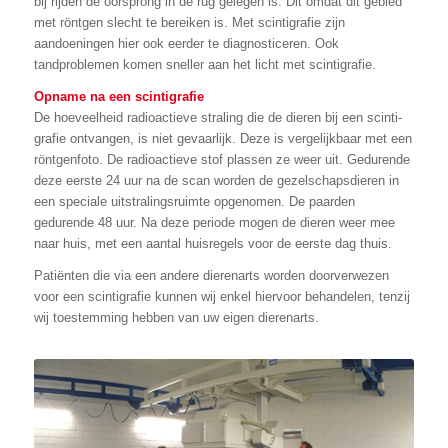
bij rijden de oorsprong in de rug gelegen is. Dit omdat dit gebied
met röntgen slecht te bereiken is. Met scintigrafie zijn
aandoeningen hier ook eerder te diagnosticeren. Ook
tandproblemen komen sneller aan het licht met scintigrafie.
Opname na een scintigrafie
De hoeveelheid radioactieve straling die de dieren bij een scinti-
grafie ontvangen, is niet gevaarlijk. Deze is vergelijkbaar met een
röntgenfoto. De radioactieve stof plassen ze weer uit. Gedurende
deze eerste 24 uur na de scan worden de gezelschapsdieren in
een speciale uitstralingsruimte opgenomen. De paarden
gedurende 48 uur. Na deze periode mogen de dieren weer mee
naar huis, met een aantal huisregels voor de eerste dag thuis.
Patiënten die via een andere dierenarts worden doorverwezen
voor een scintigrafie kunnen wij enkel hiervoor behandelen, tenzij
wij toestemming hebben van uw eigen dierenarts.