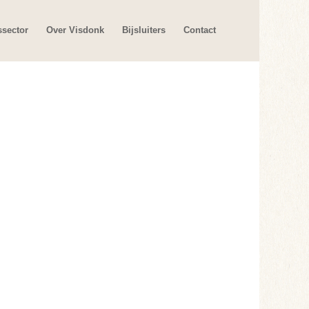
ssector
Over Visdonk
Bijsluiters
Contact