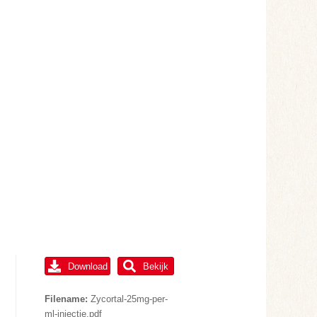
Download
Bekijk
Filename:
Zycortal-25mg-per-
ml-injectie.pdf