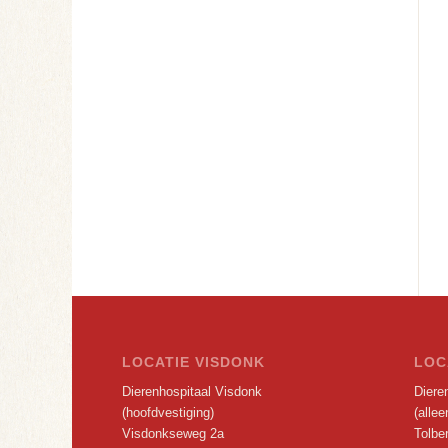
LOCATIE VISDONK
LOC
Dierenhospitaal Visdonk
Dieren
(hoofdvestiging)
(alle
Visdonkseweg 2a
Tolbe