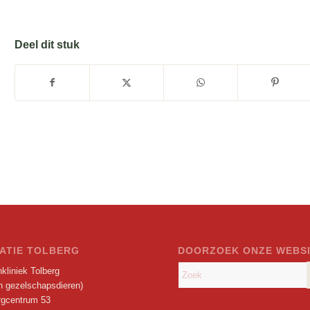
Deel dit stuk
ATIE TOLBERG
DOORZOEK ONZE WEBS
kliniek Tolberg
en gezelschapsdieren)
rgcentrum 53