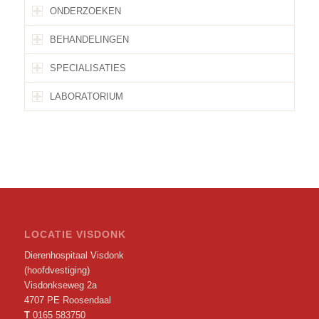
ONDERZOEKEN
BEHANDELINGEN
SPECIALISATIES
LABORATORIUM
LOCATIE VISDONK
Dierenhospitaal Visdonk
(hoofdvestiging)
Visdonkseweg 2a
4707 PE Roosendaal
T
0165 583750